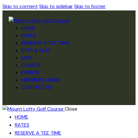
Skip to content
Skip to sidebar
Skip to footer
HOME
RATES
RESERVE A TEE TIME
STAY & PLAY
JOIN
CLINICS
EVENTS
MEMBERS LOGIN
CONTACT US
Close
HOME
RATES
RESERVE A TEE TIME