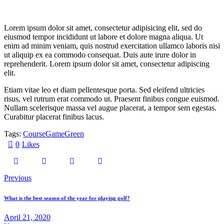
Lorem ipsum dolor sit amet, consectetur adipisicing elit, sed do
eiusmod tempor incididunt ut labore et dolore magna aliqua. Ut
enim ad minim veniam, quis nostrud exercitation ullamco laboris nisi
ut aliquip ex ea commodo consequat. Duis aute irure dolor in
reprehenderit. Lorem ipsum dolor sit amet, consectetur adipiscing
elit.
Etiam vitae leo et diam pellentesque porta. Sed eleifend ultricies
risus, vel rutrum erat commodo ut. Praesent finibus congue euismod.
Nullam scelerisque massa vel augue placerat, a tempor sem egestas.
Curabitur placerat finibus lacus.
Tags:
Course
Game
Green
0
Likes
Post
Previous
navigation
What is the best season of the year for playing golf?
April 21, 2020