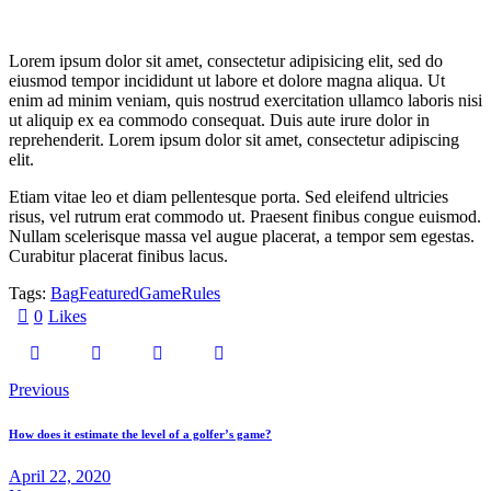
Lorem ipsum dolor sit amet, consectetur adipisicing elit, sed do
eiusmod tempor incididunt ut labore et dolore magna aliqua. Ut
enim ad minim veniam, quis nostrud exercitation ullamco laboris nisi
ut aliquip ex ea commodo consequat. Duis aute irure dolor in
reprehenderit. Lorem ipsum dolor sit amet, consectetur adipiscing
elit.
Etiam vitae leo et diam pellentesque porta. Sed eleifend ultricies
risus, vel rutrum erat commodo ut. Praesent finibus congue euismod.
Nullam scelerisque massa vel augue placerat, a tempor sem egestas.
Curabitur placerat finibus lacus.
Tags:
Bag
Featured
Game
Rules
0
Likes
Post
Previous
navigation
How does it estimate the level of a golfer’s game?
April 22, 2020